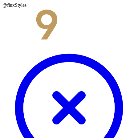
@fluxStyles