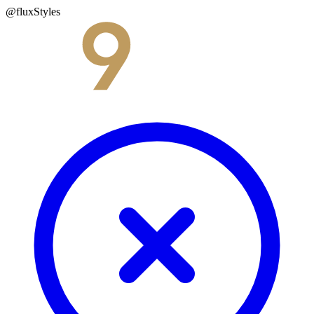
@fluxStyles