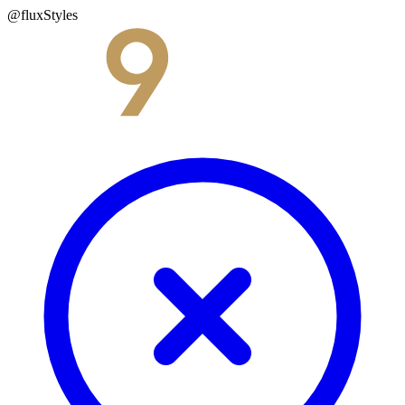
@fluxStyles