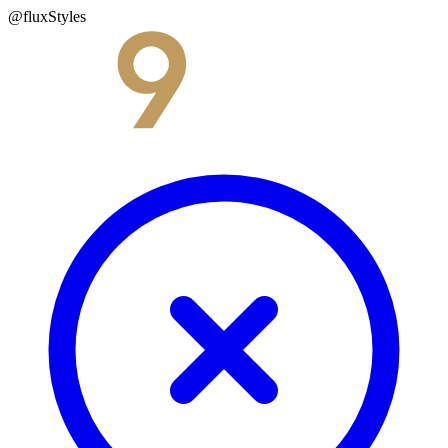
@fluxStyles