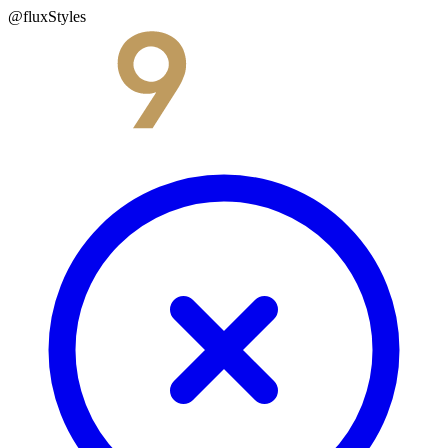
@fluxStyles