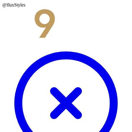
@fluxStyles