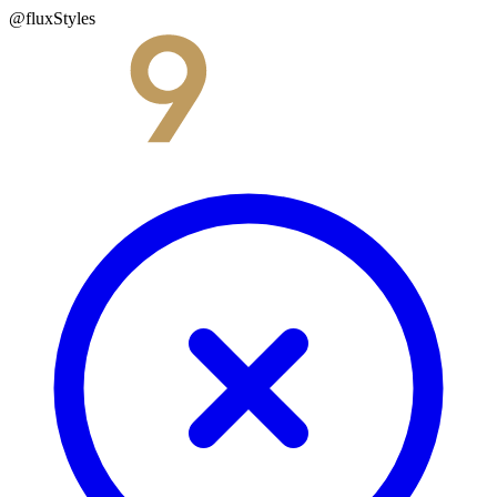
@fluxStyles