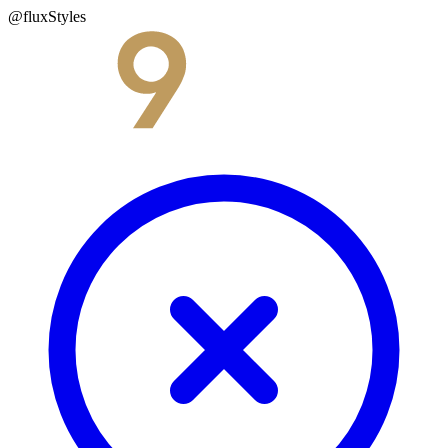
@fluxStyles