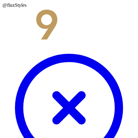
@fluxStyles