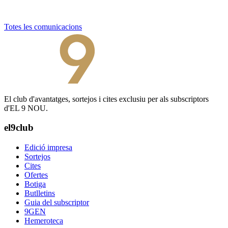
Totes les comunicacions
El club d'avantatges, sortejos i cites exclusiu per als subscriptors
d'EL 9 NOU.
el9club
Edició impresa
Sortejos
Cites
Ofertes
Botiga
Butlletins
Guia del subscriptor
9GEN
Hemeroteca