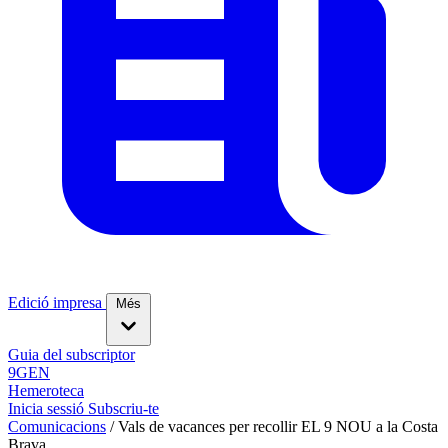
Edició impresa
Més
Guia del subscriptor
9GEN
Hemeroteca
Inicia sessió
Subscriu-te
Comunicacions
/
Vals de vacances per recollir EL 9 NOU a la Costa
Brava