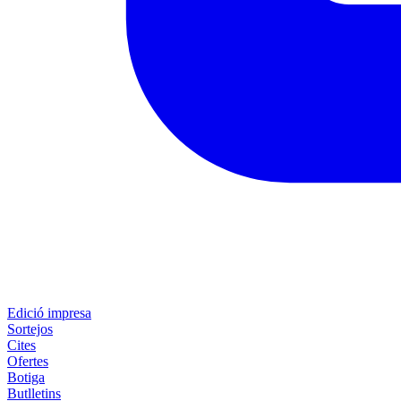
Edició impresa
Sortejos
Cites
Ofertes
Botiga
Butlletins