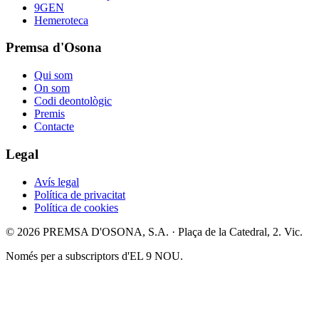
9GEN
Hemeroteca
Premsa d'Osona
Qui som
On som
Codi deontològic
Premis
Contacte
Legal
Avís legal
Política de privacitat
Política de cookies
© 2026 PREMSA D'OSONA, S.A. · Plaça de la Catedral, 2. Vic.
Només per a subscriptors d'EL 9 NOU.