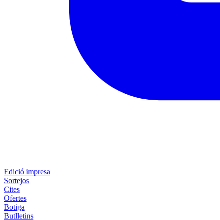
Edició impresa
Sortejos
Cites
Ofertes
Botiga
Butlletins