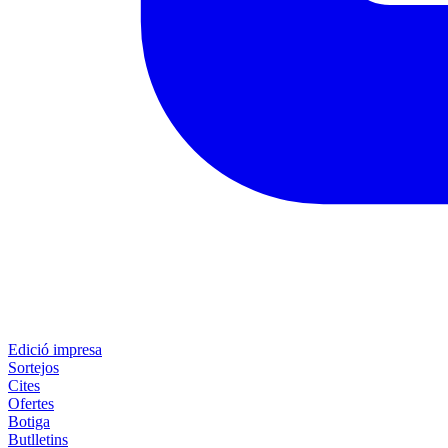
Edició impresa
Sortejos
Cites
Ofertes
Botiga
Butlletins