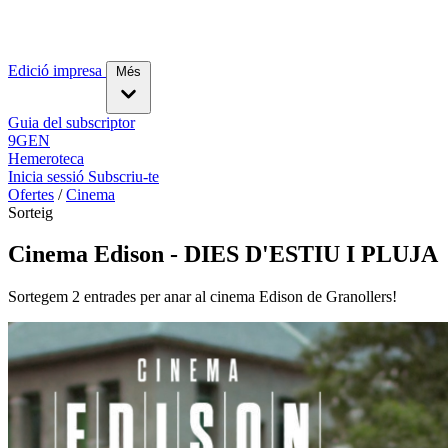
Edició impresa
Més
Guia del subscriptor
9GEN
Hemeroteca
Inicia sessió
Subscriu-te
Ofertes
/
Cinema
Sorteig
Cinema Edison - DIES D'ESTIU I PLUJA
Sortegem 2 entrades per anar al cinema Edison de Granollers!