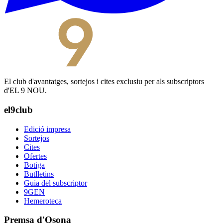
El club d'avantatges, sortejos i cites exclusiu per als subscriptors
d'EL 9 NOU.
el9club
Edició impresa
Sortejos
Cites
Ofertes
Botiga
Butlletins
Guia del subscriptor
9GEN
Hemeroteca
Premsa d'Osona