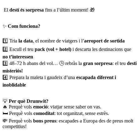
El
destí és sorpresa
fins a l’últim moment! 🎁
✨
Com funciona?
1️⃣ Tria
la data
, el nombre de viatgers i l’
aeroport de sortida
2️⃣ Escull el teu
pack (vol + hotel)
i descarta les destinacions que
no t’interessen
3️⃣ 48–72 h abans del vol… 🕒 rebràs la
gran sorpresa
: el teu
destí
misteriós!
4️⃣ Prepara la maleta i gaudeix d’una
escapada diferent i
inoblidable
💡
Per què Drumwit?
🔥 Perquè vols
emoció
: viatjar sense saber on vas.
🛏️ Perquè vols
comoditat
: tot organitzat, sense estrès.
💸 Perquè vols
bons preus
: escapades a Europa des de preus molt
competitius!