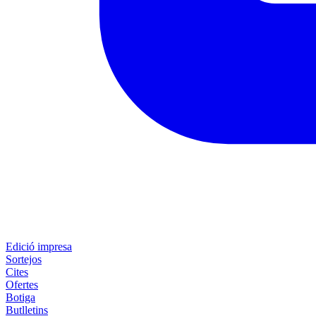
Edició impresa
Sortejos
Cites
Ofertes
Botiga
Butlletins