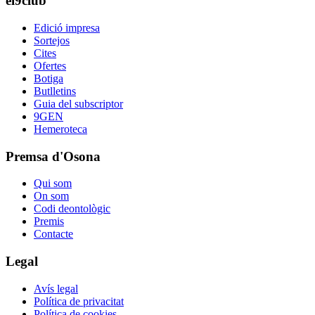
el9club
Edició impresa
Sortejos
Cites
Ofertes
Botiga
Butlletins
Guia del subscriptor
9GEN
Hemeroteca
Premsa d'Osona
Qui som
On som
Codi deontològic
Premis
Contacte
Legal
Avís legal
Política de privacitat
Política de cookies