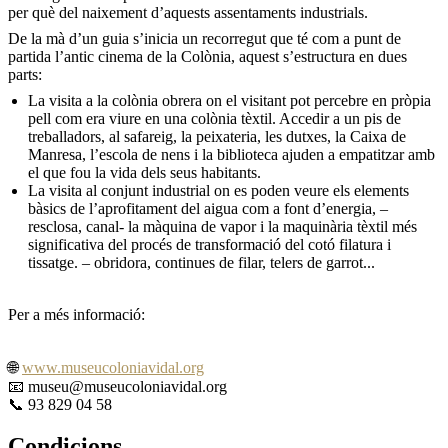
per què del naixement d’aquests assentaments industrials.
De la mà d’un guia s’inicia un recorregut que té com a punt de
partida l’antic cinema de la Colònia, aquest s’estructura en dues
parts:
La visita a la colònia obrera on el visitant pot percebre en pròpia
pell com era viure en una colònia tèxtil. Accedir a un pis de
treballadors, al safareig, la peixateria, les dutxes, la Caixa de
Manresa, l’escola de nens i la biblioteca ajuden a empatitzar amb
el que fou la vida dels seus habitants.
La visita al conjunt industrial on es poden veure els elements
bàsics de l’aprofitament del aigua com a font d’energia, –
resclosa, canal- la màquina de vapor i la maquinària tèxtil més
significativa del procés de transformació del cotó filatura i
tissatge. – obridora, continues de filar, telers de garrot...
Per a més informació:
🌐
www.museucoloniavidal.org
📧 museu@museucoloniavidal.org
📞 93 829 04 58
Condicions