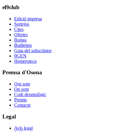
el9club
Edició impresa
Sortejos
Cites
Ofertes
Botiga
Butlletins
Guia del subscriptor
9GEN
Hemeroteca
Premsa d'Osona
Qui som
On som
Codi deontològic
Premis
Contacte
Legal
Avís legal