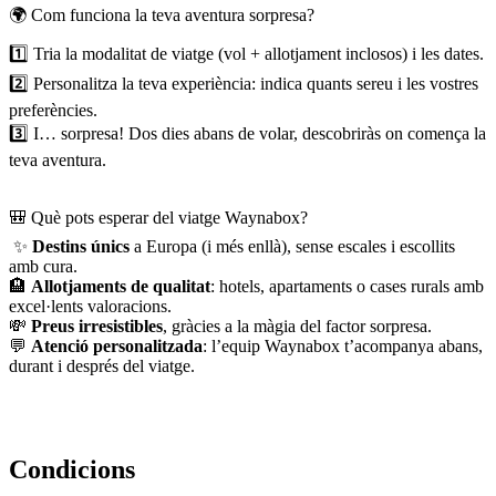
🌍 Com funciona la teva aventura sorpresa?
1️⃣ Tria la modalitat de viatge (vol + allotjament inclosos) i les dates.
2️⃣ Personalitza la teva experiència: indica quants sereu i les vostres
preferències.
3️⃣ I… sorpresa! Dos dies abans de volar, descobriràs on comença la
teva aventura.
🎒 Què pots esperar del viatge Waynabox?
✨
Destins únics
a Europa (i més enllà), sense escales i escollits
amb cura.
🏨
Allotjaments de qualitat
: hotels, apartaments o cases rurals amb
excel·lents valoracions.
💸
Preus irresistibles
, gràcies a la màgia del factor sorpresa.
💬
Atenció personalitzada
: l’equip Waynabox t’acompanya abans,
durant i després del viatge.
Condicions