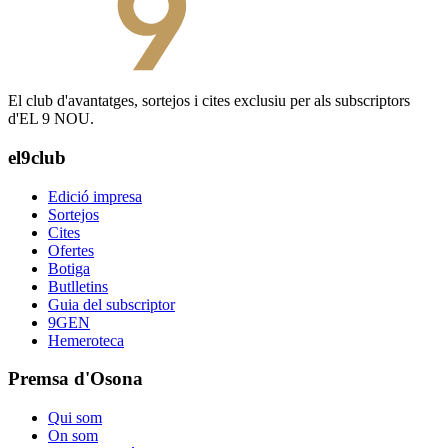
El club d'avantatges, sortejos i cites exclusiu per als subscriptors
d'EL 9 NOU.
el9club
Edició impresa
Sortejos
Cites
Ofertes
Botiga
Butlletins
Guia del subscriptor
9GEN
Hemeroteca
Premsa d'Osona
Qui som
On som