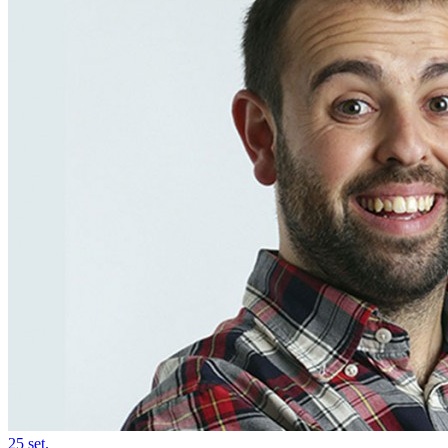
25
set.