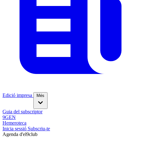
Edició impresa
Més
Guia del subscriptor
9GEN
Hemeroteca
Inicia sessió
Subscriu-te
Agenda d'el9club