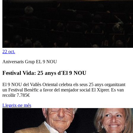
22
oct.
Aniversaris Grup EL 9 NOU
Festival Vida: 25 anys d'El 9 NOU
El 9 NOU del Vallès Oriental celebra els seus 25 anys organitzant
un Festival Benèfic a favor del menjador social El Xiprer. Es van
recollir 7.785€
Llegeix-ne més