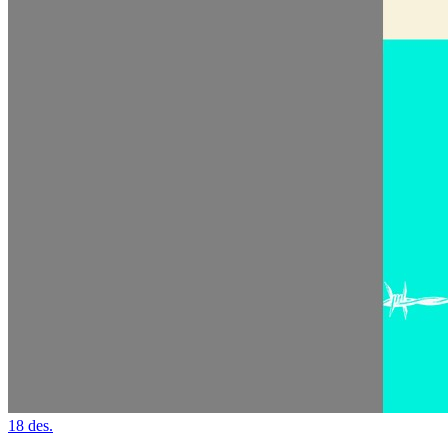
18
des.