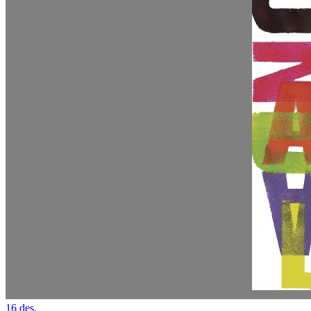
16
des.