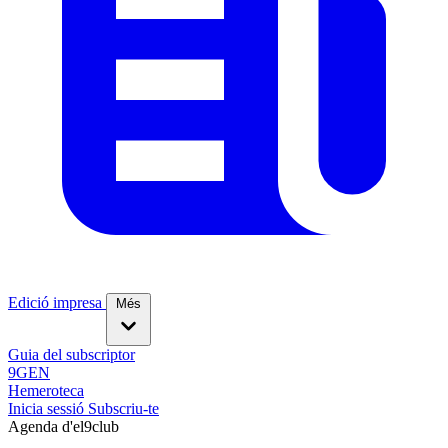
Edició impresa
Més
Guia del subscriptor
9GEN
Hemeroteca
Inicia sessió
Subscriu-te
Agenda d'el9club