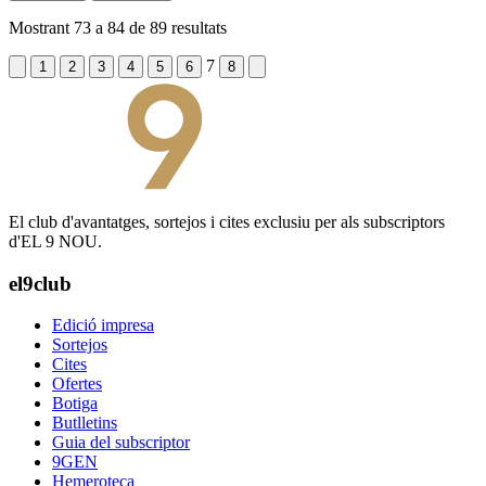
Mostrant
73
a
84
de
89
resultats
7
1
2
3
4
5
6
8
El club d'avantatges, sortejos i cites exclusiu per als subscriptors
d'EL 9 NOU.
el9club
Edició impresa
Sortejos
Cites
Ofertes
Botiga
Butlletins
Guia del subscriptor
9GEN
Hemeroteca